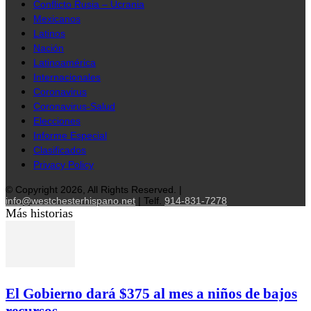
Conflicto Rusia – Ucrania
Mexicanos
Latinos
Nación
Latinoamérica
Internacionales
Coronavirus
Coronavirus-Salud
Elecciones
Informe Especial
Clasificados
Privacy Policy
© Copyright 2026, All Rights Reserved. |
info@westchesterhispano.net
| Telf.
914-831-7278
Más historias
El Gobierno dará $375 al mes a niños de bajos
recursos