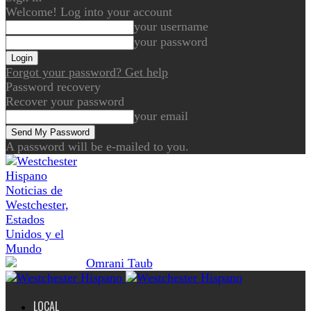
Welcome! Log into your account
your username
your password
Forgot your password? Get help
Password recovery
Recover your password
your email
A password will be e-mailed to you.
Noticias de
Westchester,
Estados
Unidos y el
Mundo
LOCAL