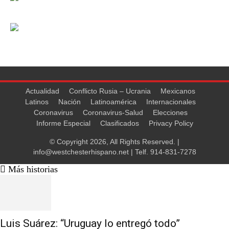
Actualidad
Conflicto Rusia – Ucrania
Mexicanos
Latinos
Nación
Latinoamérica
Internacionales
Coronavirus
Coronavirus-Salud
Elecciones
Informe Especial
Clasificados
Privacy Policy
© Copyright 2026, All Rights Reserved. |
info@westchesterhispano.net
| Telf.
914-831-7278
Más historias
Luis Suárez: “Uruguay lo entregó todo”