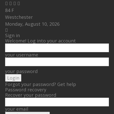
84
F
Westchester
Monday, August 10, 2026
Sign in
Welcome! Log into your account
your username
your password
Forgot your password? Get help
Password recovery
Recover your password
your email