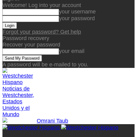
Welcome! Log into your account
your username
your password
Forgot your password? Get help
Password recovery
Recover your password
your email
A password will be e-mailed to you.
Noticias de
Westchester,
Estados
Unidos y el
Mundo