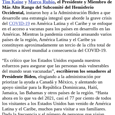
Tim Kaine
y
Marco Rubio
, el Presidente y Miembro de
Más Alto Rango del Subcomité del Hemisferio
Occidental,
instaron hoy a la Administración Biden a que
desarrolle una estrategia integral que aborde la grave crisis
del
COVID-19
en América Latina y el Caribe y se enfoque
en el acceso a vacunas para los países en desarrollo en las
Américas. Mientras la pandemia continúa arrasando varios
países de la región, América Latina y el Caribe ya
constituyen aproximadamente un tercio de la cifra total de
muertos a nivel mundial a consecuencia del COVID-19.
“Es crítico que los Estados Unidos expanda nuestros
esfuerzos para asegurar que las personas más vulnerables
del mundo sean vacunadas”,
escribieron los senadores al
Presidente Biden,
elogiando a la administración por
priorizar la ayuda a Canadá y México, y alentando un
apoyo similar para la República Dominicana, Haití,
Jamaica, las Bahamas y otros países de la región. “Hasta
ahora en lo que va del 2021, casi el 77 por ciento de todos
los visitantes a los Estados Unidos han venido de América
Latina y el Caribe, muchos para visitar a sus familiares.
Dada la frecuencia y el número de personas que viajan