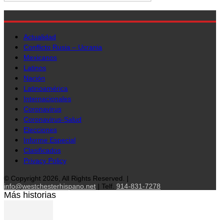
Actualidad
Conflicto Rusia – Ucrania
Mexicanos
Latinos
Nación
Latinoamérica
Internacionales
Coronavirus
Coronavirus-Salud
Elecciones
Informe Especial
Clasificados
Privacy Policy
© Copyright 2026, All Rights Reserved. |
info@westchesterhispano.net
| Telf.
914-831-7278
Más historias