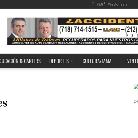
F
78.8
Westchester
DUCACIÓN & CAREERS
DEPORTES
CULTURA/FAMA
EVENT
es
24