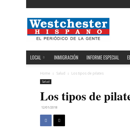
Noticias
de
Westchester,
Estados
Unidos
y
el
LOCAL
INMIGRACIÓN
INFORME ESPECIAL
E
Mundo
Home
Salud
Los tipos de pilates
Salud
Los tipos de pilat
12/01/2018