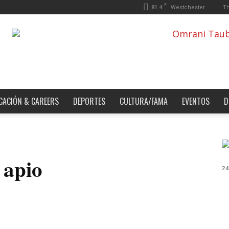
F
81.4
Th
Westchester
CACIÓN & CAREERS
DEPORTES
CULTURA/FAMA
EVENTOS
D
 apio
24