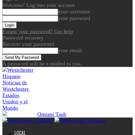
Welcome! Log into your account
your username
your password
Forgot your password? Get help
Password recovery
Recover your password
your email
A password will be e-mailed to you.
Noticias de
Westchester,
Estados
Unidos y el
Mundo
LOCAL