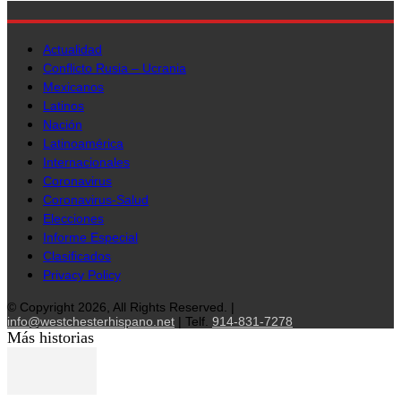
Actualidad
Conflicto Rusia – Ucrania
Mexicanos
Latinos
Nación
Latinoamérica
Internacionales
Coronavirus
Coronavirus-Salud
Elecciones
Informe Especial
Clasificados
Privacy Policy
© Copyright 2026, All Rights Reserved. |
info@westchesterhispano.net
| Telf.
914-831-7278
Más historias