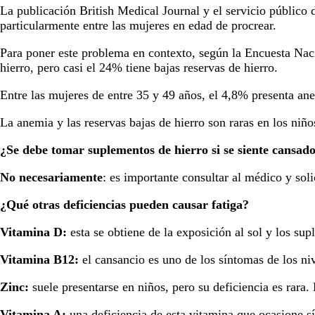
La publicación British Medical Journal y el servicio público 
particularmente entre las mujeres en edad de procrear.
Para poner este problema en contexto, según la Encuesta Naci
hierro, pero casi el 24% tiene bajas reservas de hierro.
Entre las mujeres de entre 35 y 49 años, el 4,8% presenta anemi
La anemia y las reservas bajas de hierro son raras en los ni
¿Se debe tomar suplementos de hierro si se siente cansad
No necesariamente
: es importante consultar al médico y soli
¿Qué otras deficiencias pueden causar fatiga?
Vitamina D:
esta se obtiene de la exposición al sol y los sup
Vitamina B12:
el cansancio es uno de los síntomas de los ni
Zinc:
suele presentarse en niños, pero su deficiencia es rar
Vitamina A:
una deficiencia de esta vitamina que ocasione s