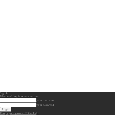
Sign in
Welcome! Log into your account
your username
your password
Forgot your password? Get help