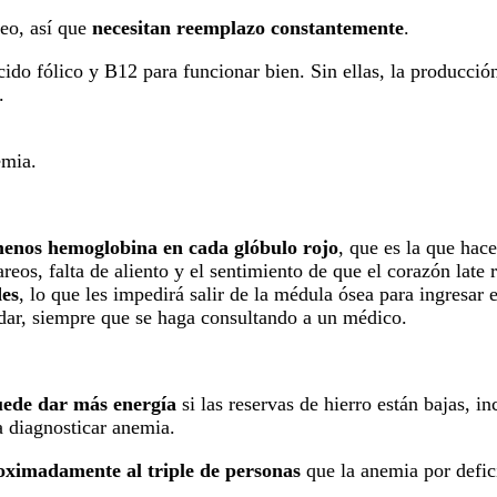
neo, así que
necesitan reemplazo constantemente
.
do fólico y B12 para funcionar bien. Sin ellas, la producción
.
emia.
enos hemoglobina en cada glóbulo rojo
, que es la que hac
reos, falta de aliento y el sentimiento de que el corazón late
des
, lo que les impedirá salir de la médula ósea para ingresar
udar, siempre que se haga consultando a un médico.
uede dar más energía
si las reservas de hierro están bajas, i
a diagnosticar anemia.
oximadamente al triple de personas
que la anemia por defic