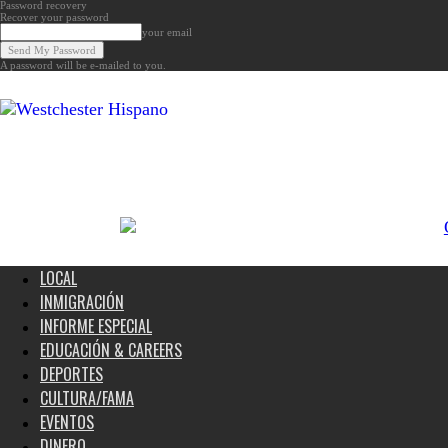
Password recovery
Recover your password
your email
A password will be e-mailed to you.
Noticias
de
Westchester,
Estados
Unidos
y
el
Mundo
LOCAL
INMIGRACIÓN
INFORME ESPECIAL
EDUCACIÓN & CAREERS
DEPORTES
CULTURA/FAMA
EVENTOS
DINERO