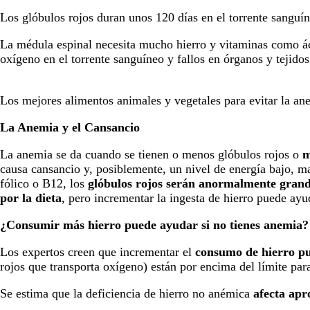
Los glóbulos rojos duran unos 120 días en el torrente sanguí
La médula espinal necesita mucho hierro y vitaminas como áci
oxígeno en el torrente sanguíneo y fallos en órganos y tejidos
Los mejores alimentos animales y vegetales para evitar la an
La Anemia y el Cansancio
La anemia se da cuando se tienen o menos glóbulos rojos o
m
causa cansancio y, posiblemente, un nivel de energía bajo, ma
fólico o B12, los
glóbulos rojos serán anormalmente gran
por la dieta
, pero incrementar la ingesta de hierro puede ay
¿Consumir más hierro puede ayudar si no tienes anemia?
Los expertos creen que incrementar el
consumo de hierro p
rojos que transporta oxígeno) están por encima del límite par
Se estima que la deficiencia de hierro no anémica
afecta apr