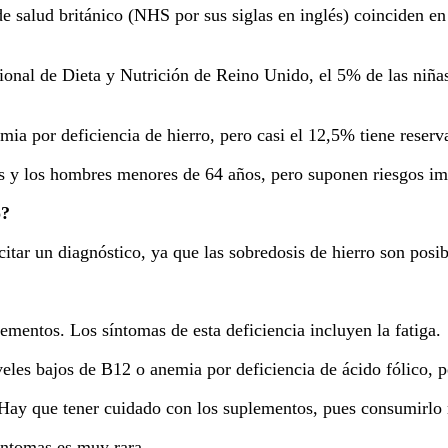
de salud británico (NHS por sus siglas en inglés) coinciden e
onal de Dieta y Nutrición de Reino Unido, el 5% de las niñas
a por deficiencia de hierro, pero casi el 12,5% ​​tiene reserva
ños y los hombres menores de 64 años, pero suponen riesgos i
o?
citar un diagnóstico, ya que las sobredosis de hierro son posib
lementos. Los síntomas de esta deficiencia incluyen la fatiga.
veles bajos de B12 o anemia por deficiencia de ácido fólico, 
a. Hay que tener cuidado con los suplementos, pues consumir
íntomas es muy rara.