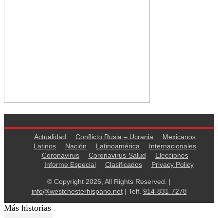
Actualidad
Conflicto Rusia – Ucrania
Mexicanos
Latinos
Nación
Latinoamérica
Internacionales
Coronavirus
Coronavirus-Salud
Elecciones
Informe Especial
Clasificados
Privacy Policy
© Copyright 2026, All Rights Reserved. |
info@westchesterhispano.net
| Telf.
914-831-7278
Más historias