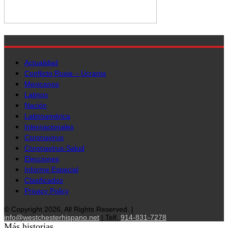
Actualidad
Conflicto Rusia – Ucrania
Mexicanos
Latinos
Nación
Latinoamérica
Internacionales
Coronavirus
Coronavirus-Salud
Elecciones
Informe Especial
Clasificados
Privacy Policy
© Copyright 2026, All Rights Reserved. |
info@westchesterhispano.net
| Telf.
914-831-7278
Más historias