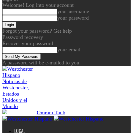
Welcome! Log into your account
your username
your password
Forgot your password? Get help
Password recovery
Recover your password
your email
A password will be e-mailed to you.
Noticias de
Westchester,
Estados
Unidos y el
Mundo
LOCAL