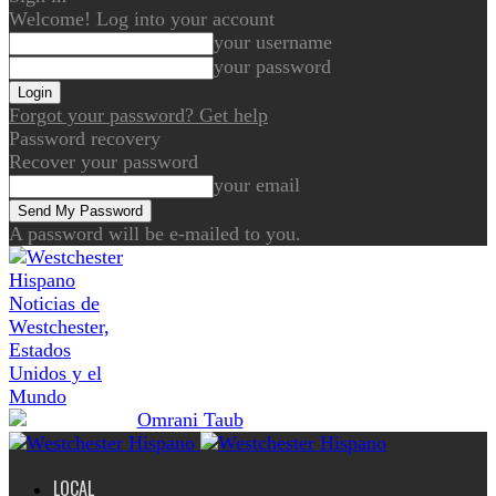
Welcome! Log into your account
your username
your password
Forgot your password? Get help
Password recovery
Recover your password
your email
A password will be e-mailed to you.
Noticias de
Westchester,
Estados
Unidos y el
Mundo
LOCAL