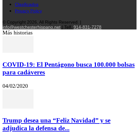
Clasificados
Privacy Policy
© Copyright 2026, All Rights Reserved. |
info@westchesterhispano.net
| Telf.
914-831-7278
Más historias
COVID-19: El Pentágono busca 100.000 bolsas
para cadáveres
04/02/2020
Trump desea una “Feliz Navidad” y se
adjudica la defensa de...