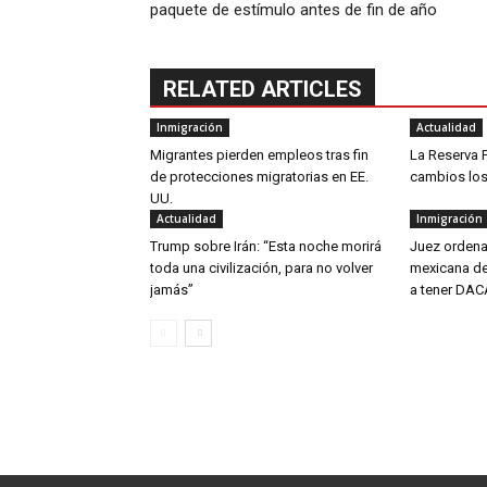
paquete de estímulo antes de fin de año
RELATED ARTICLES
Inmigración
Actualidad
Migrantes pierden empleos tras fin
La Reserva 
de protecciones migratorias en EE.
cambios los 
UU.
Actualidad
Inmigración
Trump sobre Irán: “Esta noche morirá
Juez ordena
toda una civilización, para no volver
mexicana d
jamás”
a tener DA