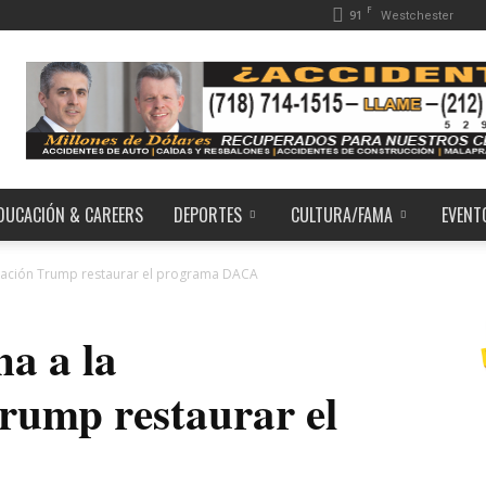
F
91
Westchester
DUCACIÓN & CAREERS
DEPORTES
CULTURA/FAMA
EVENT
tración Trump restaurar el programa DACA
na a la
rump restaurar el