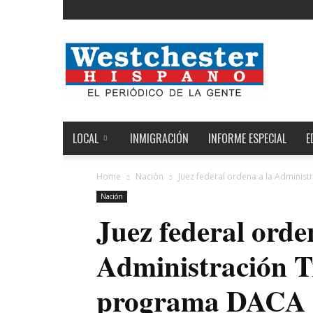
Noticias
de
Westchester,
Estados
Unidos
y
el
LOCAL
INMIGRACIÓN
INFORME ESPECIAL
E
Mundo
Home
Nación
Juez federal ordena a la Adminis
Nación
Juez federal orde
Administración T
programa DACA