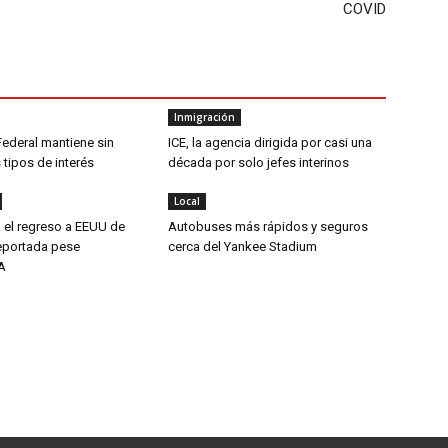
COVID
Inmigración
Federal mantiene sin
ICE, la agencia dirigida por casi una
tipos de interés
década por solo jefes interinos
Local
 el regreso a EEUU de
Autobuses más rápidos y seguros
eportada pese
cerca del Yankee Stadium
CA