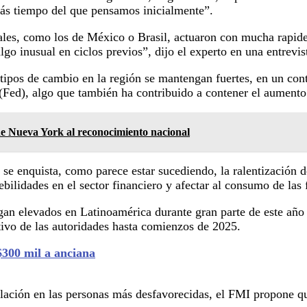
ás tiempo del que pensamos inicialmente”.
es, como los de México o Brasil, actuaron con mucha rapidez 
lgo inusual en ciclos previos”, dijo el experto en una entrevi
ipos de cambio en la región se mantengan fuertes, en un conte
(Fed), algo que también ha contribuido a contener el aumento 
 Nueva York al reconocimiento nacional
o se enquista, como parece estar sucediendo, la ralentización 
bilidades en el sector financiero y afectar al consumo de las 
gan elevados en Latinoamérica durante gran parte de este año 
etivo de las autoridades hasta comienzos de 2025.
300 mil a anciana
flación en las personas más desfavorecidas, el FMI propone qu