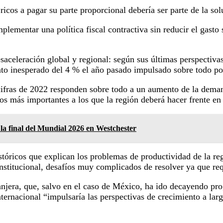
 ricos a pagar su parte proporcional debería ser parte de la so
lementar una política fiscal contractiva sin reducir el gasto
celeración global y regional: según sus últimas perspectivas
nto inesperado del 4 % el año pasado impulsado sobre todo por
cifras de 2022 responden sobre todo a un aumento de la demand
os más importantes a los que la región deberá hacer frente en 
la final del Mundial 2026 en Westchester
óricos que explican los problemas de productividad de la regi
institucional, desafíos muy complicados de resolver ya que req
xtranjera, que, salvo en el caso de México, ha ido decayendo p
internacional “impulsaría las perspectivas de crecimiento a la