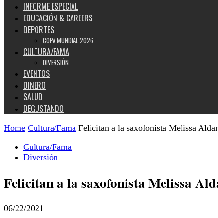
INFORME ESPECIAL
EDUCACIÓN & CAREERS
DEPORTES
COPA MUNDIAL 2026
CULTURA/FAMA
DIVERSIÓN
EVENTOS
DINERO
SALUD
DEGUSTANDO
Home
Cultura/Fama
Felicitan a la saxofonista Melissa Alda
Cultura/Fama
Diversión
Felicitan a la saxofonista Melissa Al
06/22/2021