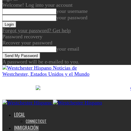
Welcome! Log into your account
your username
your password
Forgot your password? Get help
Password recovery
Recover your password
your email
A password will be e-mailed to you.
Noticias de
Westchester, Estados Unidos y el Mundo
LOCAL
CONNECTICUT
INMIGRACIÓN