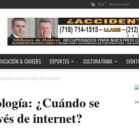
F
78.8
Westchester
DUCACIÓN & CAREERS
DEPORTES
CULTURA/FAMA
EVENT
e podrá votar a través de internet?
ología: ¿Cuándo se
24
vés de internet?