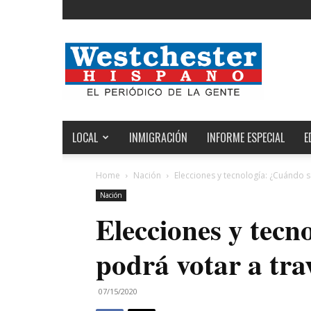
Noticias
de
Westchester,
Estados
Unidos
y
el
LOCAL
INMIGRACIÓN
INFORME ESPECIAL
E
Mundo
Home
Nación
Elecciones y tecnología: ¿Cuándo s
Nación
Elecciones y tecn
podrá votar a tra
07/15/2020