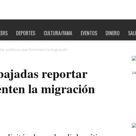
EERS
DEPORTES
CULTURA/FAMA
EVENTOS
DINERO
SAL
ar políticas que fomenten la migración
ajadas reportar
24
enten la migración