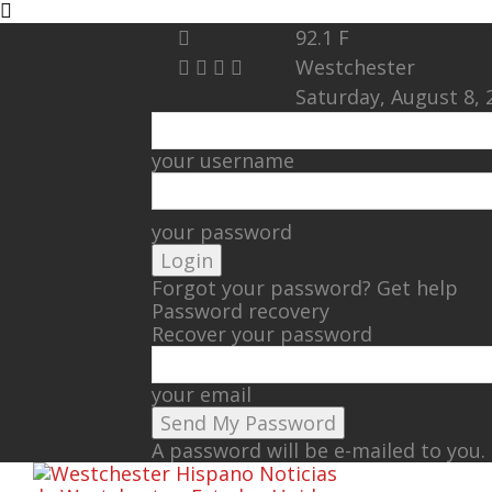
92.1
F
Westchester
Saturday, August 8, 
your username
your password
Forgot your password? Get help
Password recovery
Recover your password
your email
A password will be e-mailed to you.
Noticias