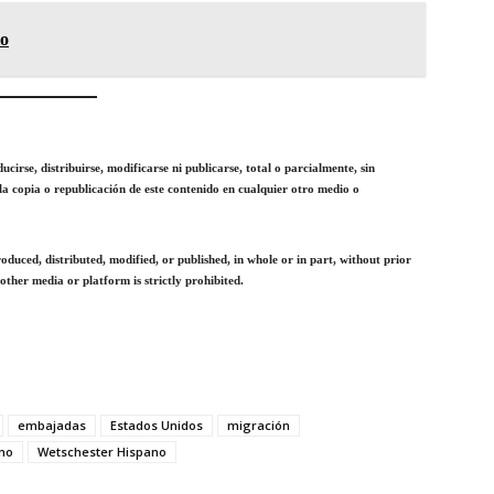
io
irse, distribuirse, modificarse ni publicarse, total o parcialmente, sin
la copia o republicación de este contenido en cualquier otro medio o
duced, distributed, modified, or published, in whole or in part, without prior
other media or platform is strictly prohibited.
embajadas
Estados Unidos
migración
no
Wetschester Hispano