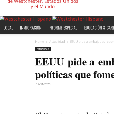
de Westchester, Estados Unidos
y el Mundo
LOCAL
INMIGRACIÓN
INFORME ESPECIAL
EDUCACIÓN & CAR
Home
Actualidad
EEUU pide a embajadas report
Actualidad
EEUU pide a emb
políticas que fom
12/31/2025