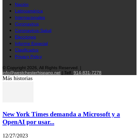
Nación
Latinoamérica
Internacionales
Coronavirus
Coronavirus-Salud
Elecciones
Informe Especial
Clasificados
Privacy Policy
© Copyright 2026, All Rights Reserved. |
info@westchesterhispano.net
| Telf.
914-831-7278
Más historias
New York Times demanda a Microsoft y a
OpenAI por usar...
12/27/2023