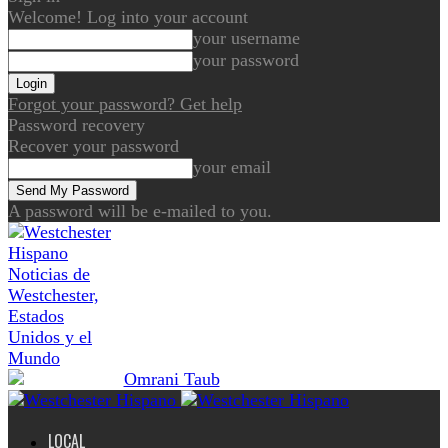
Welcome! Log into your account
your username
your password
Forgot your password? Get help
Password recovery
Recover your password
your email
A password will be e-mailed to you.
Noticias de
Westchester,
Estados
Unidos y el
Mundo
LOCAL