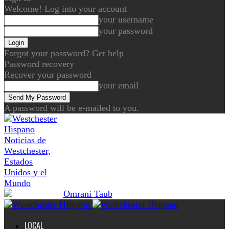
Welcome! Log into your account
your username
your password
Forgot your password? Get help
Password recovery
Recover your password
your email
A password will be e-mailed to you.
Noticias de
Westchester,
Estados
Unidos y el
Mundo
LOCAL