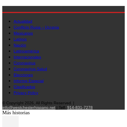
Actualidad
Conflicto Rusia – Ucrania
Mexicanos
Latinos
Nación
Latinoamérica
Internacionales
Coronavirus
Coronavirus-Salud
Elecciones
Informe Especial
Clasificados
Privacy Policy
© Copyright 2026, All Rights Reserved. |
info@westchesterhispano.net
| Telf.
914-831-7278
Más historias