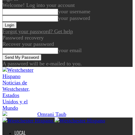
Welcome! Log into your account
your username
your password
Forgot your password? Get help
Password recovery
Recover your password
your email
A password will be e-mailed to you.
Noticias de
Westchester,
Estados
Unidos y el
Mundo
LOCAL