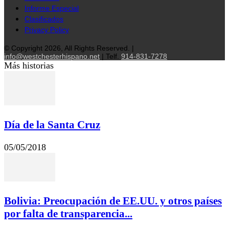
Informe Especial
Clasificados
Privacy Policy
© Copyright 2026, All Rights Reserved. |
info@westchesterhispano.net
| Telf.
914-831-7278
Más historias
Día de la Santa Cruz
05/05/2018
Bolivia: Preocupación de EE.UU. y otros países
por falta de transparencia...