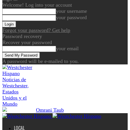
Welcome! Log into your account
your username
your password
Forgot your password? Get help
Password recovery
Recover your password
your email
A password will be e-mailed to you.
Noticias de
Westchester,
Estados
Unidos y el
Mundo
LOCAL