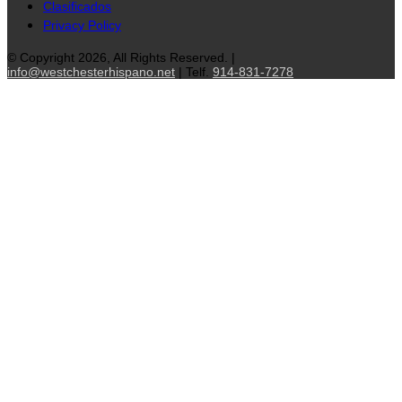
Clasificados
Privacy Policy
© Copyright 2026, All Rights Reserved. |
info@westchesterhispano.net
| Telf.
914-831-7278