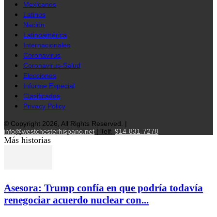
Mexicanos
Latinos
Nación
Latinoamérica
Internacionales
Coronavirus
Coronavirus-Salud
Elecciones
Informe Especial
Clasificados
Privacy Policy
© Copyright 2026, All Rights Reserved. |
info@westchesterhispano.net
| Telf.
914-831-7278
Más historias
Asesora: Trump confía en que podría todavía
renegociar acuerdo nuclear con...