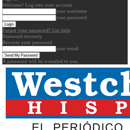
Welcome! Log into your account
your username
your password
Forgot your password? Get help
Password recovery
Recover your password
your email
A password will be e-mailed to you.