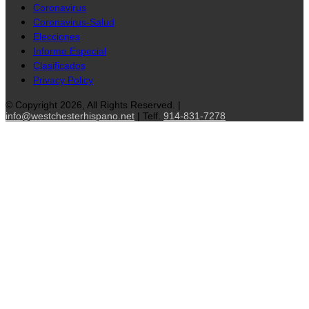
Coronavirus
Coronavirus-Salud
Elecciones
Informe Especial
Clasificados
Privacy Policy
© Copyright 2026, All Rights Reserved. |
info@westchesterhispano.net
| Telf.
914-831-7278