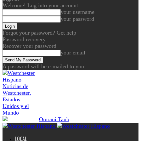
Welcome! Log into your account
your username
your password
Forgot your password? Get help
Password recovery
Recover your password
your email
A password will be e-mailed to you.
Noticias de
Westchester,
Estados
Unidos y el
Mundo
LOCAL