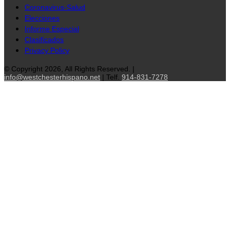
Coronavirus-Salud
Elecciones
Informe Especial
Clasificados
Privacy Policy
© Copyright 2026, All Rights Reserved. |
info@westchesterhispano.net
| Telf.
914-831-7278