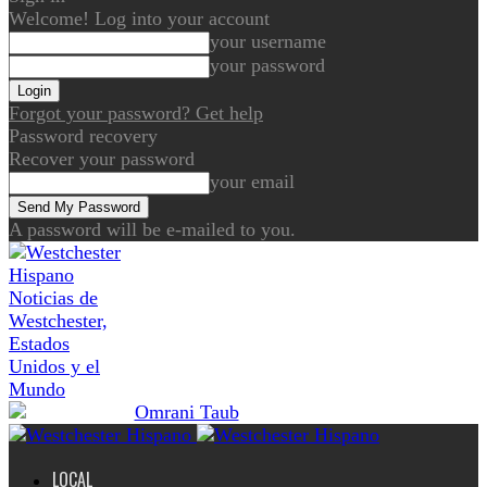
Welcome! Log into your account
your username
your password
Forgot your password? Get help
Password recovery
Recover your password
your email
A password will be e-mailed to you.
Noticias de
Westchester,
Estados
Unidos y el
Mundo
LOCAL