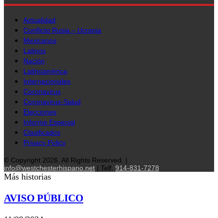
Actualidad
Conflicto Rusia – Ucrania
Mexicanos
Latinos
Nación
Latinoamérica
Internacionales
Coronavirus
Coronavirus-Salud
Elecciones
Informe Especial
Clasificados
Privacy Policy
© Copyright 2026, All Rights Reserved. |
info@westchesterhispano.net
| Telf.
914-831-7278
Más historias
AVISO PÚBLICO