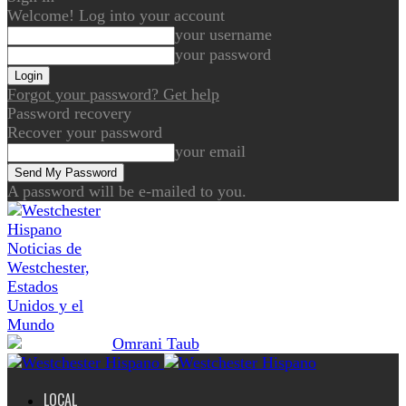
Welcome! Log into your account
your username
your password
Forgot your password? Get help
Password recovery
Recover your password
your email
A password will be e-mailed to you.
Noticias de
Westchester,
Estados
Unidos y el
Mundo
LOCAL