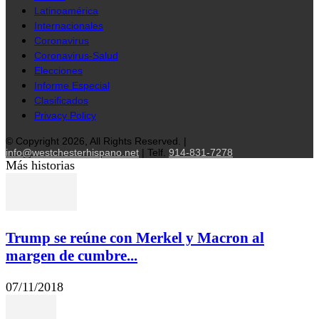
Latinoamérica
Internacionales
Coronavirus
Coronavirus-Salud
Elecciones
Informe Especial
Clasificados
Privacy Policy
© Copyright 2026, All Rights Reserved. |
info@westchesterhispano.net
| Telf.
914-831-7278
Más historias
Trump se reúne con Merkel y Macron al
margen de cumbre...
07/11/2018