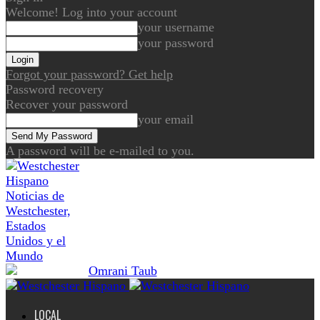
Welcome! Log into your account
your username
your password
Forgot your password? Get help
Password recovery
Recover your password
your email
A password will be e-mailed to you.
Noticias de
Westchester,
Estados
Unidos y el
Mundo
LOCAL