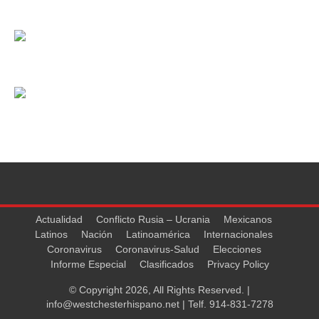
Actualidad
Conflicto Rusia – Ucrania
Mexicanos
Latinos
Nación
Latinoamérica
Internacionales
Coronavirus
Coronavirus-Salud
Elecciones
Informe Especial
Clasificados
Privacy Policy
© Copyright 2026, All Rights Reserved. |
info@westchesterhispano.net
| Telf.
914-831-7278