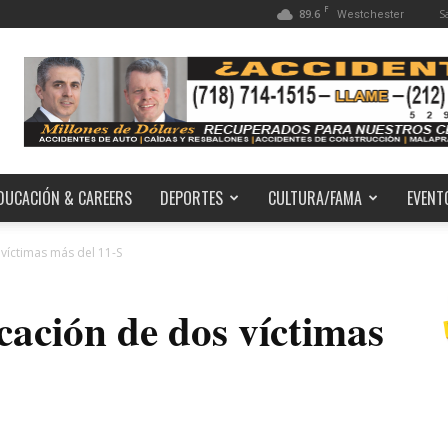
F
89.6
S
Westchester
DUCACIÓN & CAREERS
DEPORTES
CULTURA/FAMA
EVENT
 víctimas más del 11-S
cación de dos víctimas