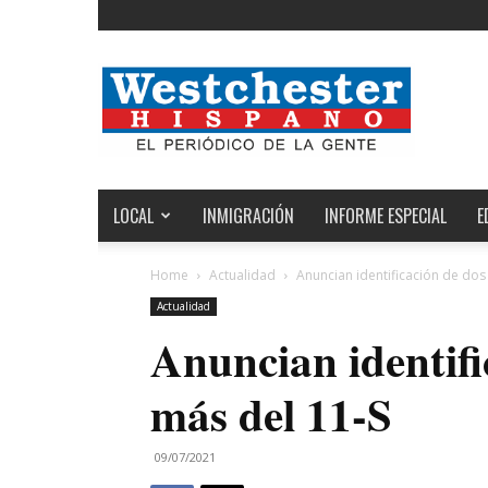
Noticias
de
Westchester,
Estados
Unidos
y
el
LOCAL
INMIGRACIÓN
INFORME ESPECIAL
E
Mundo
Home
Actualidad
Anuncian identificación de dos
Actualidad
Anuncian identifi
más del 11-S
09/07/2021