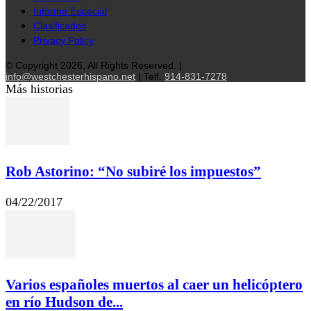
Informe Especial
Clasificados
Privacy Policy
© Copyright 2026, All Rights Reserved. |
info@westchesterhispano.net
| Telf.
914-831-7278
Más historias
Rob Astorino: “No subiré los impuestos”
04/22/2017
Varios españoles muertos al caer un helicóptero
en río Hudson de...