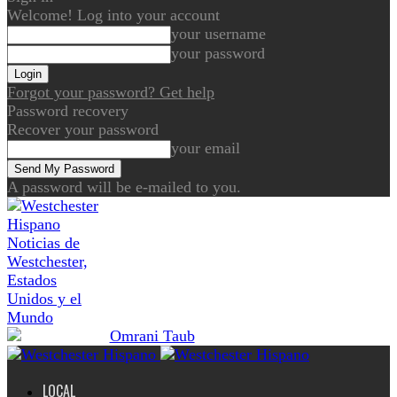
Welcome! Log into your account
your username
your password
Forgot your password? Get help
Password recovery
Recover your password
your email
A password will be e-mailed to you.
Noticias de
Westchester,
Estados
Unidos y el
Mundo
LOCAL