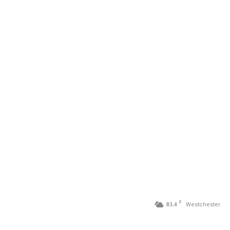
F
83.4
Westchester