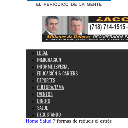
Estados
Unidos
y
el
Mundo
LOCAL
INMIGRACIÓN
INFORME ESPECIAL
EDUCACIÓN & CAREERS
DEPORTES
CULTURA/FAMA
EVENTOS
DINERO
SALUD
DEGUSTANDO
Home
Salud
7 formas de reducir el estrés