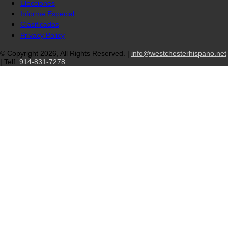
Elecciones
Informe Especial
Clasificados
Privacy Policy
© Copyright 2026, All Rights Reserved. |
info@westchesterhispano.net
| Telf.
914-831-7278