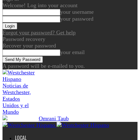
Welcome! Log into your account
your username
your password
Forgot your password? Get help
Password recovery
Recover your password
your email
A password will be e-mailed to you.
Noticias de
Westchester,
Estados
Unidos y el
Mundo
LOCAL