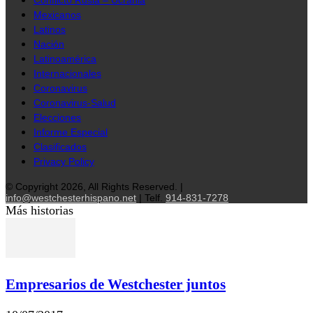
Mexicanos
Latinos
Nación
Latinoamérica
Internacionales
Coronavirus
Coronavirus-Salud
Elecciones
Informe Especial
Clasificados
Privacy Policy
© Copyright 2026, All Rights Reserved. |
info@westchesterhispano.net
| Telf.
914-831-7278
Más historias
Empresarios de Westchester juntos