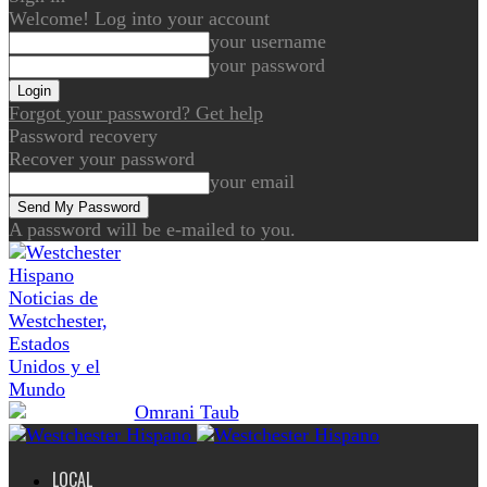
Welcome! Log into your account
your username
your password
Forgot your password? Get help
Password recovery
Recover your password
your email
A password will be e-mailed to you.
Noticias de
Westchester,
Estados
Unidos y el
Mundo
LOCAL