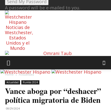
A password will be e-mailed to you.
Noticias de
Westchester,
Estados
Unidos y el
Mundo
Home
Actualidad
Actualidad
Rumbo 2024
Vance aboga por “deshacer”
política migratoria de Biden
08/29/2024