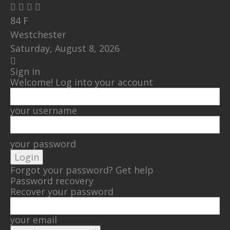
84
F
Westchester
Saturday, August 8, 2026
Sign in
Welcome! Log into your account
your username
your password
Forgot your password? Get help
Password recovery
Recover your password
your email