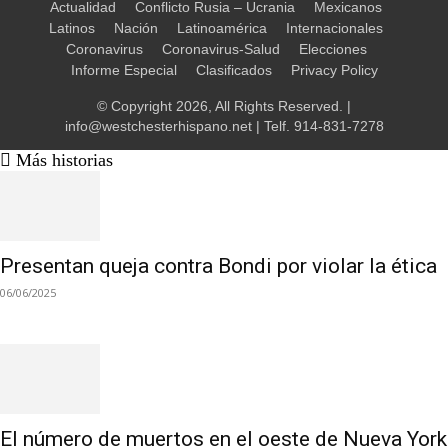
Actualidad
Conflicto Rusia – Ucrania
Mexicanos
Latinos
Nación
Latinoamérica
Internacionales
Coronavirus
Coronavirus-Salud
Elecciones
Informe Especial
Clasificados
Privacy Policy
© Copyright 2026, All Rights Reserved. |
info@westchesterhispano.net
| Telf.
914-831-7278
Más historias
Presentan queja contra Bondi por violar la ética
06/06/2025
El número de muertos en el oeste de Nueva York