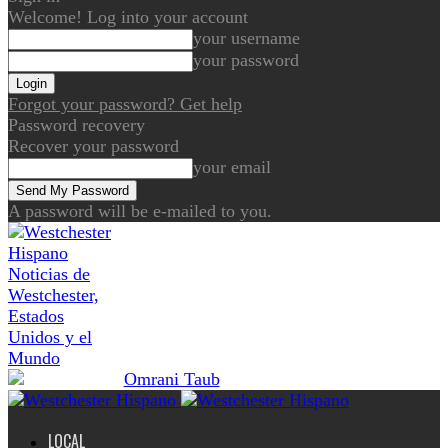
Welcome! Log into your account
your username
your password
Forgot your password? Get help
Password recovery
Recover your password
your email
A password will be e-mailed to you.
Noticias de
Westchester,
Estados
Unidos y el
Mundo
LOCAL