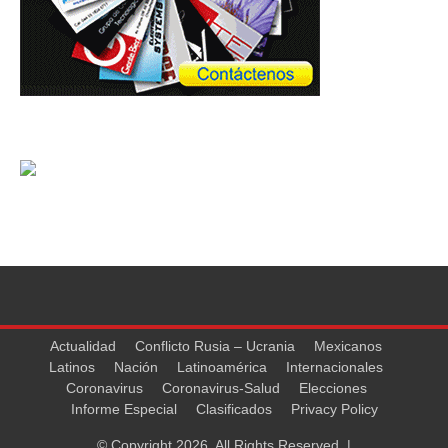
Actualidad
Conflicto Rusia – Ucrania
Mexicanos
Latinos
Nación
Latinoamérica
Internacionales
Coronavirus
Coronavirus-Salud
Elecciones
Informe Especial
Clasificados
Privacy Policy
© Copyright 2026, All Rights Reserved. |