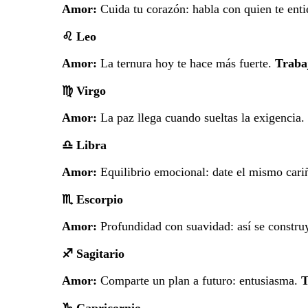
Amor:
Cuida tu corazón: habla con quien te ent
♌
Leo
Amor:
La ternura hoy te hace más fuerte.
Traba
♍
Virgo
Amor:
La paz llega cuando sueltas la exigencia.
♎
Libra
Amor:
Equilibrio emocional: date el mismo cari
♏
Escorpio
Amor:
Profundidad con suavidad: así se constru
♐
Sagitario
Amor:
Comparte un plan a futuro: entusiasma.
T
♑
Capricornio