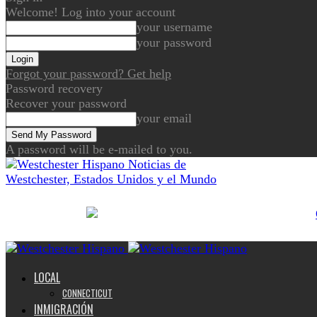
Welcome! Log into your account
your username
your password
Forgot your password? Get help
Password recovery
Recover your password
your email
A password will be e-mailed to you.
Noticias de
Westchester, Estados Unidos y el Mundo
LOCAL
CONNECTICUT
INMIGRACIÓN