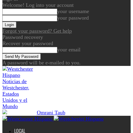
Welcome! Log into your account
your username
your password
Forgot your password? Get help
Password recovery
Recover your password
your email
A password will be e-mailed to you.
Noticias de
Westchester,
Estados
Unidos y el
Mundo
LOCAL