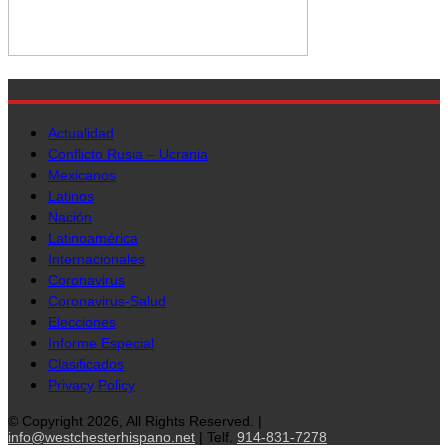
Actualidad
Conflicto Rusia – Ucrania
Mexicanos
Latinos
Nación
Latinoamérica
Internacionales
Coronavirus
Coronavirus-Salud
Elecciones
Informe Especial
Clasificados
Privacy Policy
© Copyright 2026, All Rights Reserved. |
info@westchesterhispano.net
| Telf.
914-831-7278