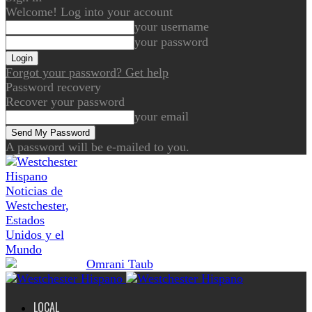
Welcome! Log into your account
your username
your password
Forgot your password? Get help
Password recovery
Recover your password
your email
A password will be e-mailed to you.
Noticias de
Westchester,
Estados
Unidos y el
Mundo
LOCAL