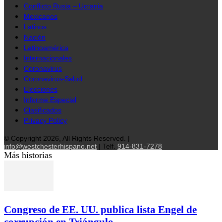
Conflicto Rusia – Ucrania
Mexicanos
Latinos
Nación
Latinoamérica
Internacionales
Coronavirus
Coronavirus-Salud
Elecciones
Informe Especial
Clasificados
Privacy Policy
© Copyright 2026, All Rights Reserved. |
info@westchesterhispano.net
| Telf.
914-831-7278
Más historias
Congreso de EE. UU. publica lista Engel de
corrupción en Triángulo...