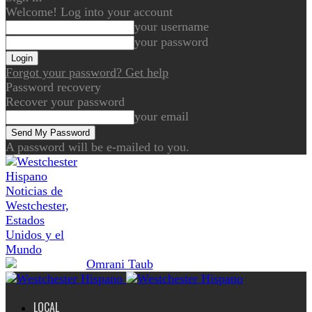
Welcome! Log into your account
your username
your password
Forgot your password? Get help
Password recovery
Recover your password
your email
A password will be e-mailed to you.
Noticias de
Westchester,
Estados
Unidos y el
Mundo
LOCAL