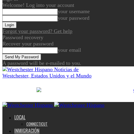
Welcome! Log into your account
your username
your password
Forgot your password? Get help
Password recovery
Recover your password
your email
A password will be e-mailed to you.
Noticias de
Westchester, Estados Unidos y el Mundo
LOCAL
CONNECTICUT
INMIGRACIÓN