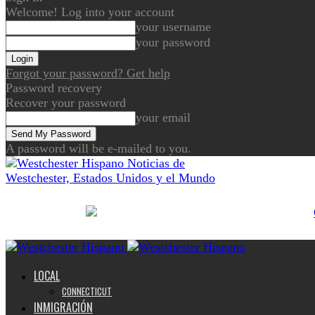
Welcome! Log into your account
your username
your password
Forgot your password? Get help
Password recovery
Recover your password
your email
A password will be e-mailed to you.
Noticias de
Westchester, Estados Unidos y el Mundo
LOCAL
CONNECTICUT
INMIGRACIÓN