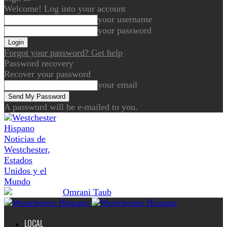
Welcome! Log into your account
your username
your password
Forgot your password? Get help
Password recovery
Recover your password
your email
A password will be e-mailed to you.
Noticias de
Westchester,
Estados
Unidos y el
Mundo
LOCAL