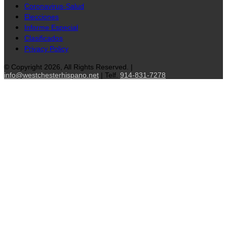
Coronavirus-Salud
Elecciones
Informe Especial
Clasificados
Privacy Policy
© Copyright 2026, All Rights Reserved. |
info@westchesterhispano.net
| Telf.
914-831-7278