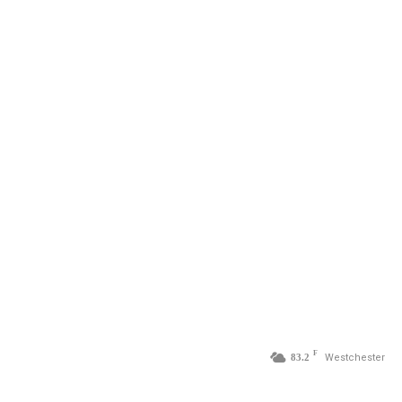
F
83.2
Westchester