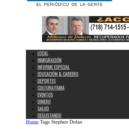
Estados
Unidos
y
el
Mundo
LOCAL
INMIGRACIÓN
INFORME ESPECIAL
EDUCACIÓN & CAREERS
DEPORTES
CULTURA/FAMA
EVENTOS
DINERO
SALUD
DEGUSTANDO
Home
Tags
Stephen Dolan