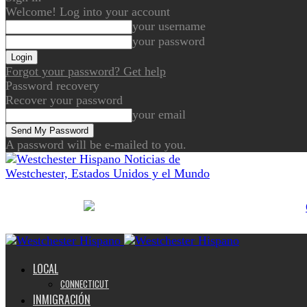
Welcome! Log into your account
your username
your password
Forgot your password? Get help
Password recovery
Recover your password
your email
A password will be e-mailed to you.
Noticias de
Westchester, Estados Unidos y el Mundo
LOCAL
CONNECTICUT
INMIGRACIÓN