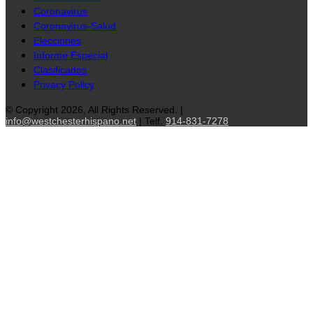
Coronavirus
Coronavirus-Salud
Elecciones
Informe Especial
Clasificados
Privacy Policy
© Copyright 2026, All Rights Reserved. |
info@westchesterhispano.net
| Telf.
914-831-7278