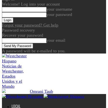
Welcome! Log into your account
your username
your password
Forgot your password? Get help
Password recovery
Recover your password
your email
A password will be e-mailed to you.
Noticias de
Westchester,
Estados
Unidos y el
Mundo
LOCAL