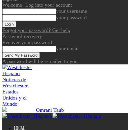
Welcome! Log into your account
your username
your password
Forgot your password? Get help
Password recovery
Recover your password
your email
A password will be e-mailed to you.
Noticias de
Westchester,
Estados
Unidos y el
Mundo
LOCAL