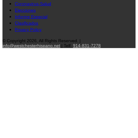
Coronavirus-Salud
Elecciones
Informe Especial
Clasificados
Privacy Policy
© Copyright 2026, All Rights Reserved. |
info@westchesterhispano.net
| Telf.
914-831-7278