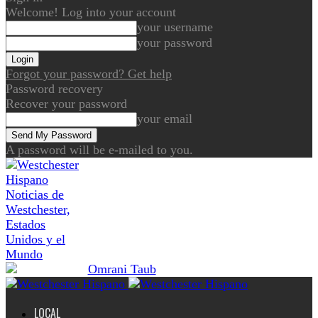
Welcome! Log into your account
your username
your password
Forgot your password? Get help
Password recovery
Recover your password
your email
A password will be e-mailed to you.
Noticias de
Westchester,
Estados
Unidos y el
Mundo
LOCAL