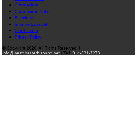
Coronavirus
Coronavirus-Salud
Elecciones
Informe Especial
Clasificados
Privacy Policy
© Copyright 2026, All Rights Reserved. |
info@westchesterhispano.net
| Telf.
914-831-7278