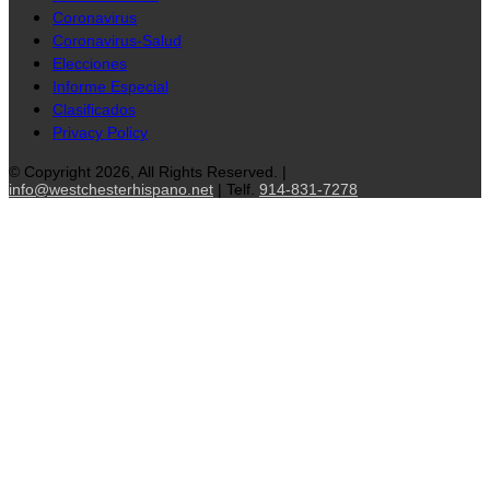
Coronavirus
Coronavirus-Salud
Elecciones
Informe Especial
Clasificados
Privacy Policy
© Copyright 2026, All Rights Reserved. |
info@westchesterhispano.net
| Telf.
914-831-7278