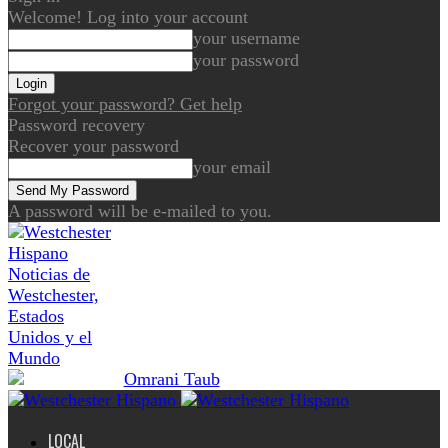
Welcome! Log into your account
your username
your password
Forgot your password? Get help
Password recovery
Recover your password
your email
A password will be e-mailed to you.
Noticias de
Westchester,
Estados
Unidos y el
Mundo
LOCAL