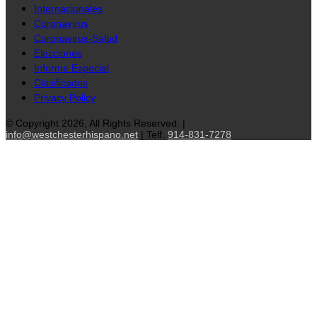
Internacionales
Coronavirus
Coronavirus-Salud
Elecciones
Informe Especial
Clasificados
Privacy Policy
© Copyright 2026, All Rights Reserved. |
info@westchesterhispano.net
| Telf.
914-831-7278