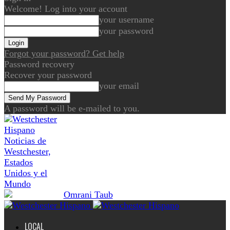
Welcome! Log into your account
your username
your password
Forgot your password? Get help
Password recovery
Recover your password
your email
A password will be e-mailed to you.
Noticias de
Westchester,
Estados
Unidos y el
Mundo
LOCAL