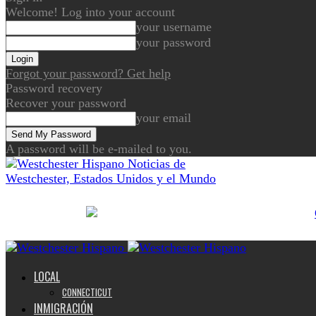
Welcome! Log into your account
your username
your password
Forgot your password? Get help
Password recovery
Recover your password
your email
A password will be e-mailed to you.
Noticias de
Westchester, Estados Unidos y el Mundo
LOCAL
CONNECTICUT
INMIGRACIÓN